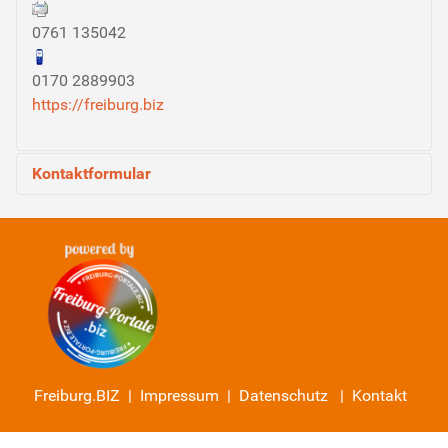
0761 135042
0170 2889903
https://freiburg.biz
Kontaktformular
Eine E-Mail senden
*
Benötigtes Feld
Name
*
Freiburg.BIZ |
Impressum
|
Datenschutz
|
Kontakt
E-Mail
*