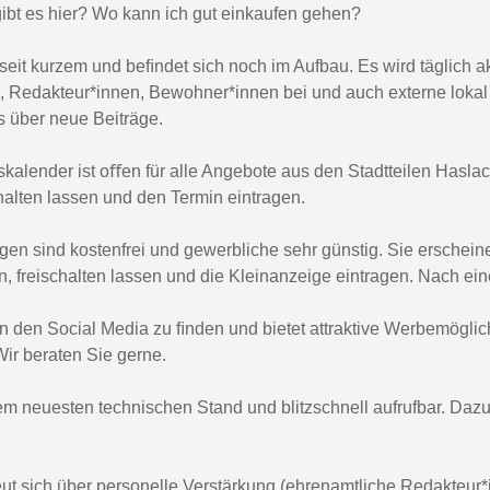
gibt es hier? Wo kann ich gut einkaufen gehen?
 seit kurzem und beﬁndet sich noch im Aufbau. Es wird täglich akt
, Redakteur*innen, Bewohner*innen bei und auch externe lokal r
ns über neue Beiträge.
kalender ist oﬀen für alle Angebote aus den Stadtteilen Haslach
schalten lassen und den Termin eintragen.
igen sind kostenfrei und gewerbliche sehr günstig. Sie erschei
en, freischalten lassen und die Kleinanzeige eintragen. Nach ein
n den Social Media zu ﬁnden und bietet attraktive Werbemöglich
Wir beraten Sie gerne.
dem neuesten technischen Stand und blitzschnell aufrufbar. Dazu 
eut sich über personelle Verstärkung (ehrenamtliche Redakteur