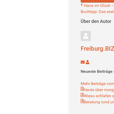
Hans im Glück – 
Buchtipp: Das erst
Über den Autor
Freiburg.BI
Updates
Freiburg.BIZ
abonnieren
Neueste Beiträge 
Mehr Beiträge vom
Heute über morg
Wieso schlafen s
Beratung rund u